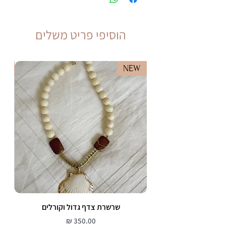
בדגש על ים ובריכה, חומרי ניקוי, טואלטיקה,
קוסמטיקה, בישום וכד' ולהסיר לפני השינה
הוסיפי פריט משלים
EW
NEW
שרשרת צדף גדול וקורלים
מחיר