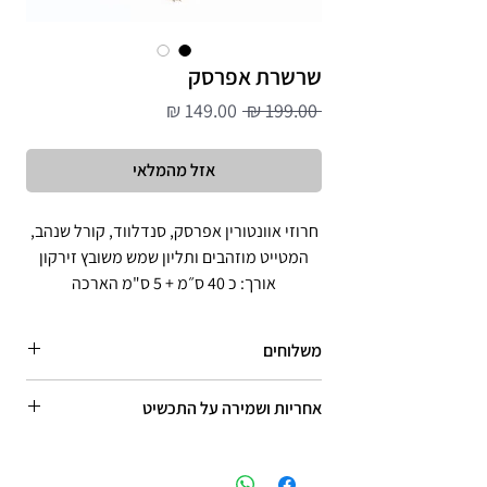
שרשרת אפרסק
מחיר
מחיר
 ‏199.00 ‏₪ 
רגיל
מבצע
אזל מהמלאי
חרוזי אוונטורין אפרסק, סנדלווד, קורל שנהב,
המטייט מוזהבים ותליון שמש משובץ זירקון
אורך: כ 40 ס״מ + 5 ס"מ הארכה
משלוחים
איסוף עצמי מראשון לציון, בתיאום מראש
אחריות ושמירה על התכשיט
שליח עד הבית (כל הארץ) - 30 ש"ח, אספקה -
3-5 ימי עסקים מרגע איסוף החבילה מהחברה
ניתנת אחריות למשך שנה אחת מיום הרכישה,
בכפוף לתקנון החברה. יש להימנע ממגע עם מים