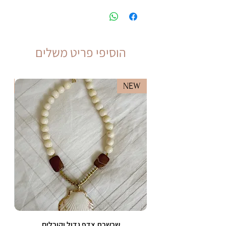
הוסיפי פריט משלים
EW
NEW
שרשרת צדף גדול וקורלים